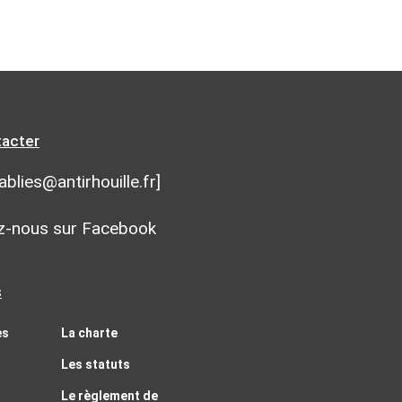
tacter
ablies@antirhouille.fr]
z-nous sur Facebook
s
es
La charte
Les statuts
Le règlement de